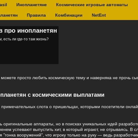
asil
Инопланетяне
Космические игровые автоматы
планетян
Правила
Комбинации
NetEnt
в про инопланетян
, есть ли где-то там жизнь?
ы можете просто любить космическую тему и наверняка не прочь сы
опланетян с космическими выплатами
4 примечательных слота о пришельцах, которыми посетители онлай
ь оригинальные аппараты, но в поисках уникальных идей разработк
нем успевают выпустить хит, в который играют, не отрываясь. В сл
"гонка вооружений", что игроку только на руку — ведь разработчи