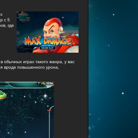
ax
р с 5
ов, где
 в обычных играх такого жанра, у вас
ия вроде повышенного урона,